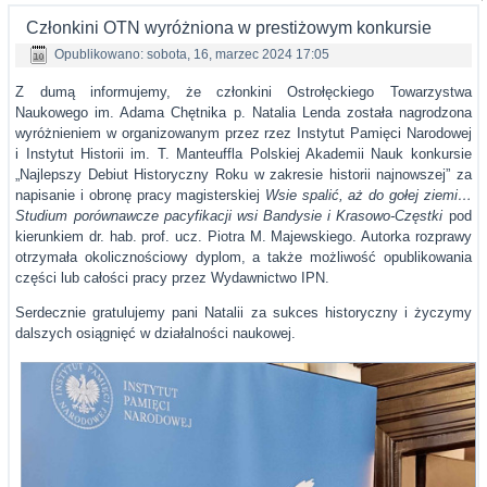
Członkini OTN wyróżniona w prestiżowym konkursie
Opublikowano: sobota, 16, marzec 2024 17:05
Z dumą informujemy, że członkini Ostrołęckiego Towarzystwa
Naukowego im. Adama Chętnika p. Natalia Lenda została nagrodzona
wyróżnieniem w organizowanym przez rzez Instytut Pamięci Narodowej
i Instytut Historii im. T. Manteuffla Polskiej Akademii Nauk konkursie
„Najlepszy Debiut Historyczny Roku w zakresie historii najnowszej” za
napisanie i obronę pracy magisterskiej
Wsie spalić, aż do gołej ziemi…
Studium porównawcze pacyfikacji wsi Bandysie i Krasowo-Częstki
pod
kierunkiem dr. hab. prof. ucz. Piotra M. Majewskiego. Autorka rozprawy
otrzymała okolicznościowy dyplom, a także możliwość opublikowania
części lub całości pracy przez Wydawnictwo IPN.
Serdecznie gratulujemy pani Natalii za sukces historyczny i życzymy
dalszych osiągnięć w działalności naukowej.