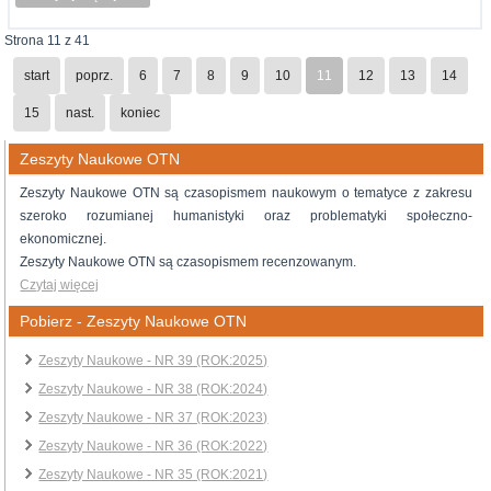
Strona 11 z 41
start
poprz.
6
7
8
9
10
11
12
13
14
15
nast.
koniec
Zeszyty Naukowe OTN
Zeszyty Naukowe OTN są czasopismem naukowym o tematyce z zakresu
szeroko rozumianej humanistyki oraz problematyki społeczno-
ekonomicznej.
Zeszyty Naukowe OTN są czasopismem recenzowanym.
Czytaj więcej
Pobierz - Zeszyty Naukowe OTN
Zeszyty Naukowe - NR 39 (ROK:2025)
Zeszyty Naukowe - NR 38 (ROK:2024)
Zeszyty Naukowe - NR 37 (ROK:2023)
Zeszyty Naukowe - NR 36 (ROK:2022)
Zeszyty Naukowe - NR 35 (ROK:2021)