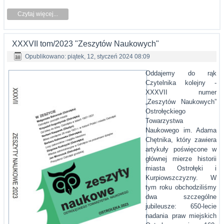
Czytaj więcej...
XXXVII tom/2023 "Zeszytów Naukowych"
Opublikowano: piątek, 12, styczeń 2024 08:09
Oddajemy do rąk
Czytelnika kolejny -
XXXVII numer
„Zeszytów Naukowych”
Ostrołęckiego
Towarzystwa
Naukowego im. Adama
Chętnika, który zawiera
artykuły poświęcone w
głównej mierze historii
miasta Ostrołęki i
Kurpiowszczyzny. W
tym roku obchodziliśmy
dwa szczególne
jubileusze: 650-lecie
nadania praw miejskich