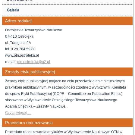
Galeria
Adres redakcji
Ostrołęckie Towarzystwo Naukowe
07-410 Ostrołęka
ul. Traugutta 9A
tel. 0 29 764 59 80
www.otn.ostroleka.pl
e-mail:
otn.ostroleka@o2.pl
Zasady etyki publikacyjnej
Zasady etyki publikacyjnej mające na celu przeciwdziałanie nieuczciwym
praktykom publikacyjnym, w szczególności zgodne z wytycznymi Komitetu
do spraw Etyki Publikacyjnej (COPE – Committee on Publication Ethics)
stosowane w Wydawnictwie Ostrołęckiego Towarzystwa Naukowego
Adama Chętnika – Zeszyty Naukowe.
Czytaj więcej ....
Procedura recenzowania
Procedura recenzowania artykułów w Wydawnictwie Naukowym OTN w