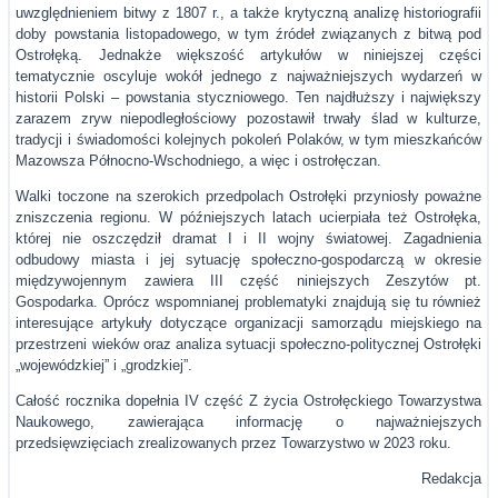
uwzględnieniem bitwy z 1807 r., a także krytyczną analizę historiografii
doby powstania listopadowego, w tym źródeł związanych z bitwą pod
Ostrołęką. Jednakże większość artykułów w niniejszej części
tematycznie oscyluje wokół jednego z najważniejszych wydarzeń w
historii Polski – powstania styczniowego. Ten najdłuższy i największy
zarazem zryw niepodległościowy pozostawił trwały ślad w kulturze,
tradycji i świadomości kolejnych pokoleń Polaków, w tym mieszkańców
Mazowsza Północno-Wschodniego, a więc i ostrołęczan.
Walki toczone na szerokich przedpolach Ostrołęki przyniosły poważne
zniszczenia regionu. W późniejszych latach ucierpiała też Ostrołęka,
której nie oszczędził dramat I i II wojny światowej. Zagadnienia
odbudowy miasta i jej sytuację społeczno-gospodarczą w okresie
międzywojennym zawiera III część niniejszych Zeszytów pt.
Gospodarka. Oprócz wspomnianej problematyki znajdują się tu również
interesujące artykuły dotyczące organizacji samorządu miejskiego na
przestrzeni wieków oraz analiza sytuacji społeczno-politycznej Ostrołęki
„wojewódzkiej” i „grodzkiej”.
Całość rocznika dopełnia IV część Z życia Ostrołęckiego Towarzystwa
Naukowego, zawierająca informację o najważniejszych
przedsięwzięciach zrealizowanych przez Towarzystwo w 2023 roku.
Redakcja