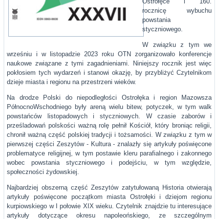
Ostrołęce i 160.
rocznicę wybuchu
powstania
styczniowego.
W związku z tym we
wrześniu i w listopadzie 2023 roku OTN zorganizowało konferencje
naukowe związane z tymi zagadnieniami. Niniejszy rocznik jest więc
pokłosiem tych wydarzeń i stanowi okazję, by przybliżyć Czytelnikom
dzieje miasta i regionu na przestrzeni wieków.
Na drodze Polski do niepodległości Ostrołęka i region Mazowsza
PółnocnoWschodniego były areną wielu bitew, potyczek, w tym walk
powstańców listopadowych i styczniowych. W czasie zaborów i
prześladowań polskości ważną rolę pełnił Kościół, który broniąc religii,
chronił ważną część polskiej tradycji i tożsamości. W związku z tym w
pierwszej części Zeszytów - Kultura - znalazły się artykuły poświęcone
problematyce religijnej, w tym postawie kleru parafialnego i zakonnego
wobec powstania styczniowego i podejściu, w tym względzie,
społeczności żydowskiej.
Najbardziej obszerną część Zeszytów zatytułowaną Historia otwierają
artykuły poświęcone początkom miasta Ostrołęki i dziejom regionu
kurpiowskiego w I połowie XIX wieku. Czytelnik znajdzie tu interesujące
artykuły dotyczące okresu napoleońskiego, ze szczególnym