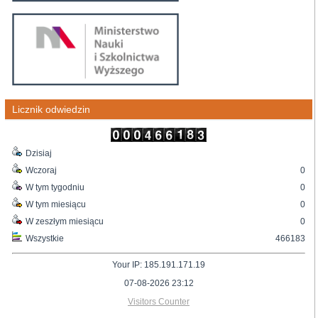
Licznik odwiedzin
Dzisiaj
Wczoraj
0
W tym tygodniu
0
W tym miesiącu
0
W zeszłym miesiącu
0
Wszystkie
466183
Your IP: 185.191.171.19
07-08-2026 23:12
Visitors Counter