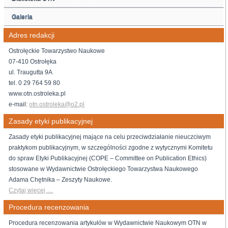
Galeria
Adres redakcji
Ostrołęckie Towarzystwo Naukowe
07-410 Ostrołęka
ul. Traugutta 9A
tel. 0 29 764 59 80
www.otn.ostroleka.pl
e-mail:
otn.ostroleka@o2.pl
Zasady etyki publikacyjnej
Zasady etyki publikacyjnej mające na celu przeciwdziałanie nieuczciwym
praktykom publikacyjnym, w szczególności zgodne z wytycznymi Komitetu
do spraw Etyki Publikacyjnej (COPE – Committee on Publication Ethics)
stosowane w Wydawnictwie Ostrołęckiego Towarzystwa Naukowego
Adama Chętnika – Zeszyty Naukowe.
Czytaj więcej ....
Procedura recenzowania
Procedura recenzowania artykułów w Wydawnictwie Naukowym OTN w