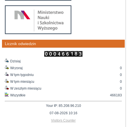
Licznik odwiedzin
Dzisiaj
Wczoraj
0
W tym tygodniu
0
W tym miesiącu
0
W zeszłym miesiącu
0
Wszystkie
466183
Your IP: 85.208.96.210
07-08-2026 10:16
Visitors Counter