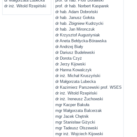
dr Małgorzata Lubecka
prof. dr hab. Piotr Bórawski
dr inż. Witold Rzepiński
prof. dr hab. Norbert Kasparek
dr hab. Adam Dobroński
dr hab. Janusz Gołota
dr hab. Zbigniew Kudrzycki
dr hab. Jan Mironczuk
dr Krzysztof Augustyniak
dr Aneta Bełdycka-Bórawska
dr Andrzej Biały
dr Dariusz Budelewski
dr Dorota Czyż
dr Jerzy Kijowski
dr Hanna Kowalczyk
dr inż. Michał Kruszyński
dr Małgorzata Lubecka
dr Kazimierz Parszewski prof. WSES
dr inż. Witold Rzepiński
dr inż. Ireneusz Żuchowski
mgr Kacper Bakuła
mgr Małgorzata Balcerzak
mgr Jacek Chętnik
mgr Stanisław Giżycki
mgr Tadeusz Olszewski
mgr inż. Wojciech Kijowski