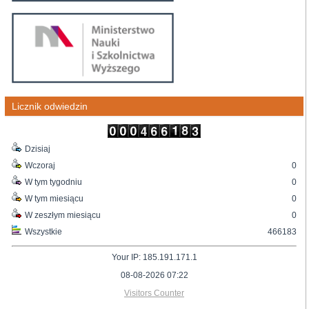
Licznik odwiedzin
Dzisiaj
Wczoraj
0
W tym tygodniu
0
W tym miesiącu
0
W zeszłym miesiącu
0
Wszystkie
466183
Your IP: 185.191.171.1
08-08-2026 07:22
Visitors Counter