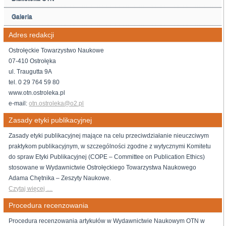
Galeria
Adres redakcji
Ostrołęckie Towarzystwo Naukowe
07-410 Ostrołęka
ul. Traugutta 9A
tel. 0 29 764 59 80
www.otn.ostroleka.pl
e-mail:
otn.ostroleka@o2.pl
Zasady etyki publikacyjnej
Zasady etyki publikacyjnej mające na celu przeciwdziałanie nieuczciwym
praktykom publikacyjnym, w szczególności zgodne z wytycznymi Komitetu
do spraw Etyki Publikacyjnej (COPE – Committee on Publication Ethics)
stosowane w Wydawnictwie Ostrołęckiego Towarzystwa Naukowego
Adama Chętnika – Zeszyty Naukowe.
Czytaj więcej ....
Procedura recenzowania
Procedura recenzowania artykułów w Wydawnictwie Naukowym OTN w