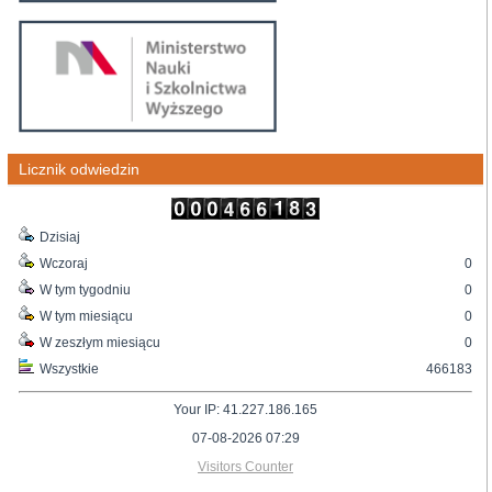
Licznik odwiedzin
Dzisiaj
Wczoraj
0
W tym tygodniu
0
W tym miesiącu
0
W zeszłym miesiącu
0
Wszystkie
466183
Your IP: 41.227.186.165
07-08-2026 07:29
Visitors Counter