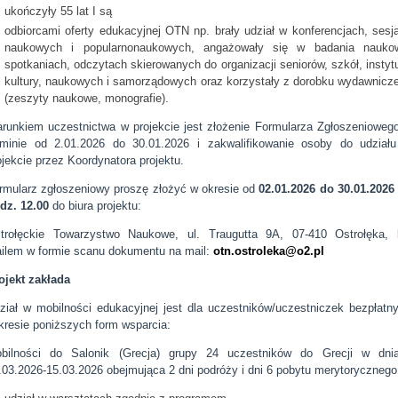
ukończyły 55 lat I są
odbiorcami oferty edukacyjnej OTN np. brały udział w konferencjach, sesj
naukowych i popularnonaukowych, angażowały się w badania nauko
spotkaniach, odczytach skierowanych do organizacji seniorów, szkół, instytu
kultury, naukowych i samorządowych oraz korzystały z dorobku wydawnicz
(zeszyty naukowe, monografie).
runkiem uczestnictwa w projekcie jest złożenie Formularza Zgłoszenioweg
rminie od 2.01.2026 do 30.01.2026 i zakwalifikowanie osoby do udział
ojekcie przez Koordynatora projektu.
rmularz zgłoszeniowy proszę złożyć w okresie od
02.01.2026 do 30.01.2026
dz. 12.00
do biura projektu:
trołęckie Towarzystwo Naukowe, ul. Traugutta 9A, 07-410 Ostrołęka, 
ilem w formie scanu dokumentu na mail:
otn.ostroleka@o2.pl
ojekt zakłada
ział w mobilności edukacyjnej jest dla uczestników/uczestniczek bezpłatn
kresie poniższych form wsparcia:
bilności do Salonik (Grecja) grupy 24 uczestników do Grecji w dni
.03.2026-15.03.2026 obejmująca 2 dni podróży i dni 6 pobytu merytorycznego