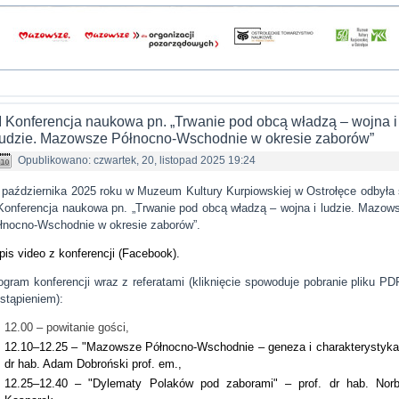
II Konferencja naukowa pn. „Trwanie pod obcą władzą – wojna i
ludzie. Mazowsze Północno-Wschodnie w okresie zaborów”
Opublikowano: czwartek, 20, listopad 2025 19:24
 października 2025 roku w Muzeum Kultury Kurpiowskiej w Ostrołęce odbyła 
 Konferencja naukowa pn. „Trwanie pod obcą władzą – wojna i ludzie. Mazow
łnocno-Wschodnie w okresie zaborów”.
pis video z konferencji (Facebook).
ogram konferencji wraz z referatami (kliknięcie spowoduje pobranie pliku PD
stąpieniem):
12.00 – powitanie gości,
12.10–12.25 – "Mazowsze Północno-Wschodnie – geneza i charakterystyka
dr hab. Adam Dobroński prof. em.,
12.25–12.40 – "Dylematy Polaków pod zaborami" – prof. dr hab. Norb