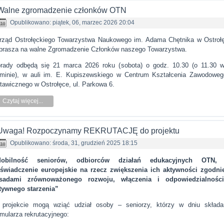
Walne zgromadzenie członków OTN
Opublikowano: piątek, 06, marzec 2026 20:04
rząd Ostrołęckiego Towarzystwa Naukowego im. Adama Chętnika w Ostroł
prasza na walne Zgromadzenie Członków naszego Towarzystwa.
rady odbędą się 21 marca 2026 roku (sobota) o godz. 10.30 (o 11.30 w
rminie), w auli im. E. Kupiszewskiego w Centrum Kształcenia Zawodoweg
tawicznego w Ostrołęce, ul. Parkowa 6.
Czytaj więcej...
Uwaga! Rozpoczynamy REKRUTACJĘ do projektu
Opublikowano: środa, 31, grudzień 2025 18:15
Mobilność seniorów, odbiorców działań edukacyjnych OTN, 
świadczenie europejskie na rzecz zwiększenia ich aktywności zgodni
sadami zrównoważonego rozwoju, włączenia i odpowiedzialnośc
tywnego starzenia”
projekcie mogą wziąć udział osoby – seniorzy, którzy w dniu składa
rmularza rekrutacyjnego: