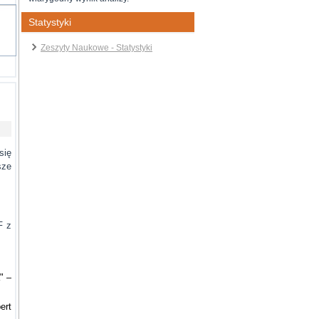
Statystyki
Zeszyty Naukowe - Statystyki
się
sze
F z
" –
ert