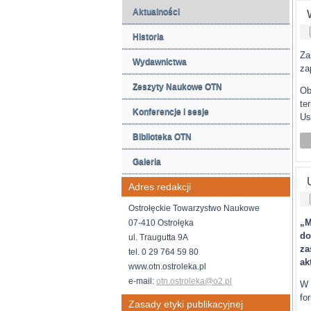
Aktualności
Historia
Za
Wydawnictwa
za
Zeszyty Naukowe OTN
Ob
te
Konferencje i sesje
Us
Biblioteka OTN
Galeria
Adres redakcji
Ostrołęckie Towarzystwo Naukowe
„
07-410 Ostrołęka
do
ul. Traugutta 9A
za
tel. 0 29 764 59 80
ak
www.otn.ostroleka.pl
e-mail:
otn.ostroleka@o2.pl
W 
fo
Zasady etyki publikacyjnej