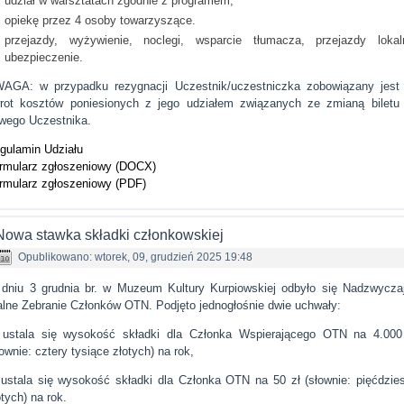
udział w warsztatach zgodnie z programem,
opiekę przez 4 osoby towarzyszące.
przejazdy, wyżywienie, noclegi, wsparcie tłumacza, przejazdy lokal
ubezpieczenie.
AGA: w przypadku rezygnacji Uczestnik/uczestniczka zobowiązany jest
rot kosztów poniesionych z jego udziałem związanych ze zmianą biletu
wego Uczestnika.
gulamin Udziału
rmularz zgłoszeniowy (DOCX)
rmularz zgłoszeniowy (PDF)
Nowa stawka składki członkowskiej
Opublikowano: wtorek, 09, grudzień 2025 19:48
dniu 3 grudnia br. w Muzeum Kultury Kurpiowskiej odbyło się Nadzwycza
lne Zebranie Członków OTN. Podjęto jednogłośnie dwie uchwały:
 ustala się wysokość składki dla Członka Wspierającego OTN na 4.000
łownie: cztery tysiące złotych) na rok,
 ustala się wysokość składki dla Członka OTN na 50 zł (słownie: pięćdzies
otych) na rok.