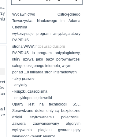
usz
rzy
Wydawnictwo Ostrołęckiego
niu
Towarzystwa Naukowego im. Adama
Chętnika
wykorzystuje program antyplagaiatowy
RAPIDUS.
strona WWW:
https://rapidus.org
RAPIDUS to program antyplagiatowy,
który używa jako bazy porównawczej
całego dostępnego internetu, w tym:
ponad 1.8 miliarda stron internetowych
- akty prawne
pod
- artykuły
ów.
- książki, czasopisma
łań
- encyklopedie, słowniki.
Oparty jest na technologii SSL.
a i
Sprawdzane dokumenty są bezpieczne
 ze
dzięki szyfrowanemu połączeniu.
Zawiera zaawansowany algorytm
wykrywania plagiatu gwarantujący
wiarygodny wynik analizy.