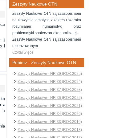
Zeszyty Naukowe OTN
Zeszyty Naukowe OTN są czasopismem
naukowym o tematyce z zakresu szeroko
ęce
rozumianej humanistyki oraz
problematyki społeczno-ekonomicznej.
Zeszyty Naukowe OTN są czasopismem
 II
o i
recenzowanym.
Czytaj więcej
Pobierz - Zeszyty Naukowe OTN
Zeszyty Naukowe - NR 39 (ROK:2025)
Zeszyty Naukowe - NR 38 (ROK:2024)
Zeszyty Naukowe - NR 37 (ROK:2023)
Zeszyty Naukowe - NR 36 (ROK:2022)
to
e z
Zeszyty Naukowe - NR 35 (ROK:2021)
i i
Zeszyty Naukowe - NR 34 (ROK:2020)
Zeszyty Naukowe - NR 33 (ROK:2019)
nia
Zeszyty Naukowe - NR 32 (ROK:2018)
Zeszyty Naukowe - NR 31 (ROK:2017)