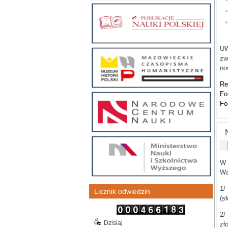
UW
zw
no
Re
Fo
Fo
W 
Wa
1/
Licznik odwiedzin
(s
2/
Dzisiaj
zł