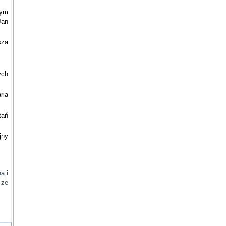
zym
Jan
sza
ych
ria
tań
jny
a i
 ze