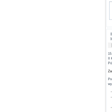
15
II
Pó
Za
Pr
wy