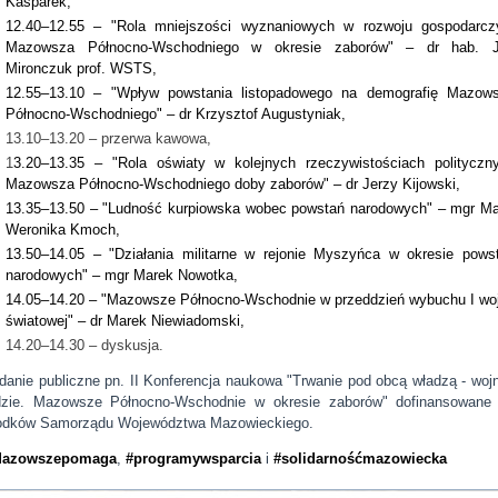
Kasparek,
12.40–12.55 – "Rola mniejszości wyznaniowych w rozwoju gospodarc
Mazowsza Północno-Wschodniego w okresie zaborów" – dr hab. 
Mironczuk prof. WSTS,
12.55–13.10 – "Wpływ powstania listopadowego na demografię Mazow
Północno-Wschodniego" – dr Krzysztof Augustyniak,
13.10–13.20 – przerwa kawowa,
1
3.20–13.35 – "Rola oświaty w kolejnych rzeczywistościach polityczn
Mazowsza Północno-Wschodniego doby zaborów" – dr Jerzy Kijowski,
13.35–13.50 – "Ludność kurpiowska wobec powstań narodowych" – mgr Ma
Weronika Kmoch,
13.50–14.05 – "Działania militarne w rejonie Myszyńca w okresie pows
narodowych" – mgr Marek Nowotka,
14.05–14.20 – "Mazowsze Północno-Wschodnie w przeddzień wybuchu I wo
światowej" – dr Marek Niewiadomski,
14.20–14.30 – dyskusja.
danie publiczne pn. II Konferencja naukowa "Trwanie pod obcą władzą - wojn
dzie. Mazowsze Północno-Wschodnie w okresie zaborów" dofinansowane
odków Samorządu Województwa Mazowieckiego.
Mazowszepomaga
,
#programywsparcia
i
#solidarnośćmazowiecka