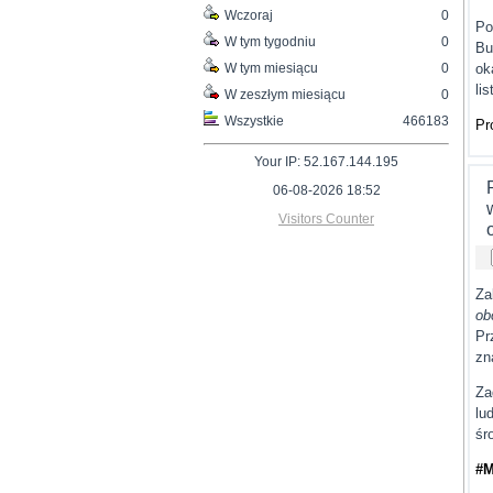
Wczoraj
0
Po
W tym tygodniu
0
Bu
W tym miesiącu
0
ok
li
W zeszłym miesiącu
0
Wszystkie
466183
Pr
Your IP: 52.167.144.195
06-08-2026 18:52
Visitors Counter
Za
ob
Pr
zn
Za
lu
śr
#