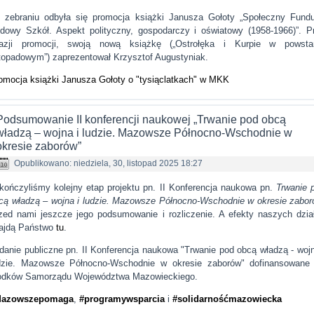
 zebraniu odbyła się promocja książki Janusza Gołoty „Społeczny Fund
dowy Szkół. Aspekt polityczny, gospodarczy i oświatowy (1958-1966)”. P
azji promocji, swoją nową książkę („Ostrołęka i Kurpie w powsta
stopadowym”) zaprezentował Krzysztof Augustyniak.
omocja książki Janusza Gołoty o "tysiąclatkach" w MKK
Podsumowanie II konferencji naukowej „Trwanie pod obcą
władzą – wojna i ludzie. Mazowsze Północno-Wschodnie w
okresie zaborów”
Opublikowano: niedziela, 30, listopad 2025 18:27
kończyliśmy kolejny etap projektu pn. II Konferencja naukowa pn.
Trwanie 
cą władzą – wojna i ludzie. Mazowsze Północno-Wschodnie w okresie zabor
zed nami jeszcze jego podsumowanie i rozliczenie. A efekty naszych dzia
ajdą Państwo
tu
.
danie publiczne pn. II Konferencja naukowa "Trwanie pod obcą władzą - wojn
dzie. Mazowsze Północno-Wschodnie w okresie zaborów" dofinansowane
odków Samorządu Województwa Mazowieckiego.
Mazowszepomaga
,
#programywsparcia
i
#solidarnośćmazowiecka