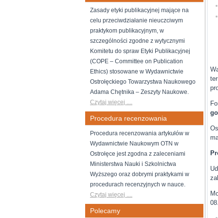
Zasady etyki publikacyjnej mające na
celu przeciwdziałanie nieuczciwym
praktykom publikacyjnym, w
szczególności zgodne z wytycznymi
Komitetu do spraw Etyki Publikacyjnej
(COPE – Committee on Publication
Wa
Ethics) stosowane w Wydawnictwie
te
Ostrołęckiego Towarzystwa Naukowego
pr
Adama Chętnika – Zeszyty Naukowe.
Czytaj więcej ....
Fo
go
Procedura recenzowania
Os
Procedura recenzowania artykułów w
ma
Wydawnictwie Naukowym OTN w
Pr
Ostrołęce jest zgodna z zaleceniami
Ministerstwa Nauki i Szkolnictwa
Ud
Wyższego oraz dobrymi praktykami w
za
procedurach recenzyjnych w nauce.
Mo
Czytaj więcej ....
08
Polecamy