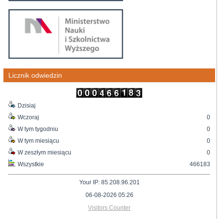
Licznik odwiedzin
Dzisiaj
Wczoraj
0
W tym tygodniu
0
W tym miesiącu
0
W zeszłym miesiącu
0
Wszystkie
466183
Your IP: 85.208.96.201
06-08-2026 05:26
Visitors Counter