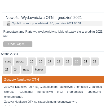
Nowości Wydawnictwa OTN – grudzień 2021
Opublikowano: poniedziałek, 20, grudzień 2021 00:31
Przedstawiamy Państwu wydawnictwa, jakie ukazały się w grudniu 2021
roku.
Czytaj więcej...
Strona 20 z 41
start
poprz.
15
16
17
18
19
20
21
22
23
24
nast.
koniec
Zeszyty Naukowe OTN
Zeszyty Naukowe OTN są czasopismem naukowym o tematyce z zakresu
szeroko rozumianej humanistyki oraz problematyki społeczno-
ekonomicznej.
Zeszyty Naukowe OTN są czasopismem recenzowanym.