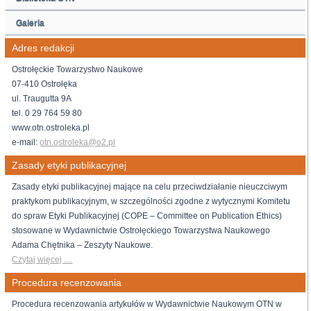
Galeria
Adres redakcji
Ostrołęckie Towarzystwo Naukowe
07-410 Ostrołęka
ul. Traugutta 9A
tel. 0 29 764 59 80
www.otn.ostroleka.pl
e-mail:
otn.ostroleka@o2.pl
Zasady etyki publikacyjnej
Zasady etyki publikacyjnej mające na celu przeciwdziałanie nieuczciwym
praktykom publikacyjnym, w szczególności zgodne z wytycznymi Komitetu
do spraw Etyki Publikacyjnej (COPE – Committee on Publication Ethics)
stosowane w Wydawnictwie Ostrołęckiego Towarzystwa Naukowego
Adama Chętnika – Zeszyty Naukowe.
Czytaj więcej ....
Procedura recenzowania
Procedura recenzowania artykułów w Wydawnictwie Naukowym OTN w