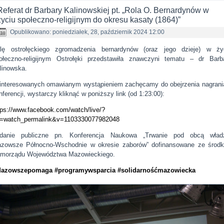
Referat dr Barbary Kalinowskiej pt. „Rola O. Bernardynów w
życiu społeczno-religijnym do okresu kasaty (1864)”
Opublikowano: poniedziałek, 28, październik 2024 12:00
lę ostrołęckiego zgromadzenia bernardynów (oraz jego dzieje) w ży
ołeczno-religijnym Ostrołęki przedstawiła znawczyni tematu – dr Barb
linowska.
interesowanych omawianym wystąpieniem zachęcamy do obejrzenia nagrani
nferencji, wystarczy kliknąć w poniższy link (od 1:23:00):
tps://www.facebook.com/watch/live/?
f=watch_permalink&v=1103330077982048
danie publiczne pn. Konferencja Naukowa „Trwanie pod obcą wład
zowsze Północno-Wschodnie w okresie zaborów” dofinansowane ze środ
morządu Województwa Mazowieckiego.
Mazowszepomaga
#programywsparcia
#solidarnośćmazowiecka