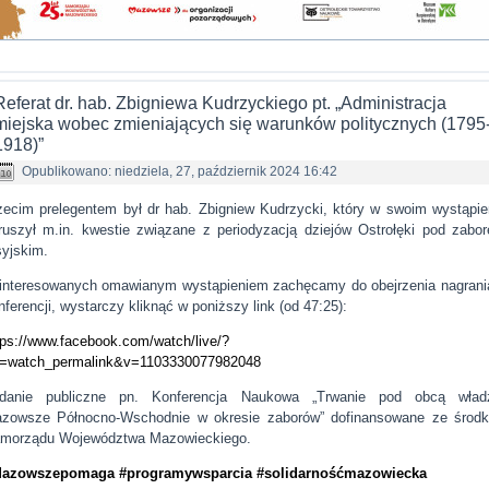
Referat dr. hab. Zbigniewa Kudrzyckiego pt. „Administracja
miejska wobec zmieniających się warunków politycznych (1795
1918)”
Opublikowano: niedziela, 27, październik 2024 16:42
zecim prelegentem był dr hab. Zbigniew Kudrzycki, który w swoim wystąpie
ruszył m.in. kwestie związane z periodyzacją dziejów Ostrołęki pod zabo
syjskim.
interesowanych omawianym wystąpieniem zachęcamy do obejrzenia nagrani
nferencji, wystarczy kliknąć w poniższy link (od 47:25):
tps://www.facebook.com/watch/live/?
f=watch_permalink&v=1103330077982048
danie publiczne pn. Konferencja Naukowa „Trwanie pod obcą wład
zowsze Północno-Wschodnie w okresie zaborów” dofinansowane ze środ
morządu Województwa Mazowieckiego.
Mazowszepomaga
#programywsparcia
#solidarnośćmazowiecka