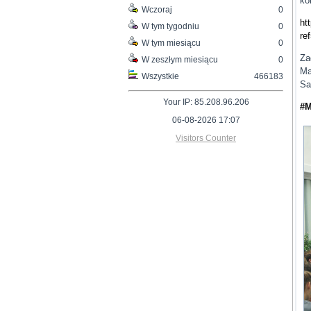
ko
Wczoraj
0
ht
W tym tygodniu
0
re
W tym miesiącu
0
Za
W zeszłym miesiącu
0
Ma
Wszystkie
466183
Sa
Your IP: 85.208.96.206
#
06-08-2026 17:07
Visitors Counter