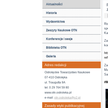
Aktualności
Historia
Wydawnictwa
Ro
sp
Zeszyty Naukowe OTN
Ka
Konferencje i sesje
Za
ko
Biblioteka OTN
ht
Galeria
re
Adres redakcji
Za
Ma
Ostrołęckie Towarzystwo Naukowe
Sa
07-410 Ostrołęka
#
ul. Traugutta 9A
tel. 0 29 764 59 80
www.otn.ostroleka.pl
e-mail:
otn.ostroleka@o2.pl
Zasady etyki publikacyjnej