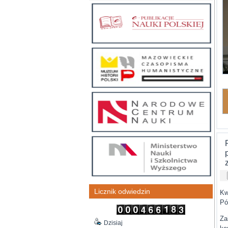
Licznik odwiedzin
Kw
Pó
Za
Dzisiaj