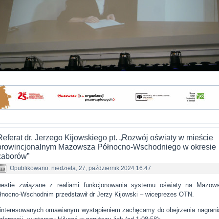
Referat dr. Jerzego Kijowskiego pt. „Rozwój oświaty w mieście
prowincjonalnym Mazowsza Północno-Wschodniego w okresie
zaborów”
Opublikowano: niedziela, 27, październik 2024 16:47
estie związane z realiami funkcjonowania systemu oświaty na Mazow
łnocno-Wschodnim przedstawił dr Jerzy Kijowski – wiceprezes OTN.
interesowanych omawianym wystąpieniem zachęcamy do obejrzenia nagrani