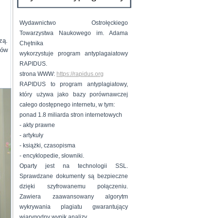
Wydawnictwo Ostrołęckiego
Towarzystwa Naukowego im. Adama
zą.
Chętnika
ków
wykorzystuje program antyplagaiatowy
RAPIDUS.
strona WWW:
https://rapidus.org
RAPIDUS to program antyplagiatowy,
który używa jako bazy porównawczej
całego dostępnego internetu, w tym:
ponad 1.8 miliarda stron internetowych
- akty prawne
- artykuły
- książki, czasopisma
- encyklopedie, słowniki.
Oparty jest na technologii SSL.
Sprawdzane dokumenty są bezpieczne
dzięki szyfrowanemu połączeniu.
Zawiera zaawansowany algorytm
wykrywania plagiatu gwarantujący
wiarygodny wynik analizy.