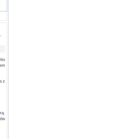
-
niu
rem
a z
zą.
ków