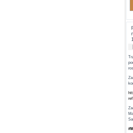
Tr
po
ro
Za
ko
ht
re
Za
Ma
Sa
#