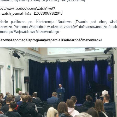
nferencji, wystarczy kliknąć w poniższy link (od 1:08:58):
tps://www.facebook.com/watch/live/?
f=watch_permalink&v=1103330077982048
danie publiczne pn. Konferencja Naukowa „Trwanie pod obcą wład
zowsze Północno-Wschodnie w okresie zaborów” dofinansowane ze środ
morządu Województwa Mazowieckiego.
Mazowszepomaga
#programywsparcia
#solidarnośćmazowieck
a