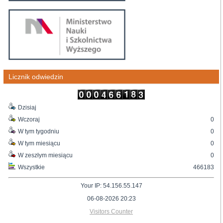
Licznik odwiedzin
Dzisiaj
Wczoraj
0
W tym tygodniu
0
W tym miesiącu
0
W zeszłym miesiącu
0
Wszystkie
466183
Your IP: 54.156.55.147
06-08-2026 20:23
Visitors Counter