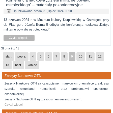
Konferencja naukowa „Dzieje militarne powiatu
ostrołęckiego” – materiały pokonferencyjne
Opublikowano: środa, 31, lipiec 2024 11:50
13 czerwca 2024 r. w Muzeum Kultury Kurpiowskiej w Ostrołęce, przy
ul. Plac gen. Józefa Bema 8 odbyła się konferencja naukowa „Dzieje
militarne powiatu ostrołęckiego”.
Czytaj więcej...
Strona 9 z 41
start
poprz.
4
5
6
7
8
9
10
11
12
13
nast.
koniec
Zeszyty Naukowe OTN
Zeszyty Naukowe OTN są czasopismem naukowym o tematyce z zakresu
szeroko rozumianej humanistyki oraz problematyki społeczno-
ekonomicznej.
Zeszyty Naukowe OTN są czasopismem recenzowanym.
Czytaj więcej
Pobierz - Zeszyty Naukowe OTN