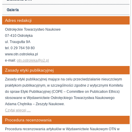
Galeria
Adres redakcji
Ostrołęckie Towarzystwo Naukowe
07-410 Ostrołęka
ul. Traugutta 9A
tel. 0 29 764 59 80
www.otn.ostroleka.pl
e-mail:
otn.ostroleka@o2.pl
Zasady etyki publikacyjnej
Zasady etyki publikacyjnej mające na celu przeciwdziałanie nieuczciwym
praktykom publikacyjnym, w szczególności zgodne z wytycznymi Komitetu
do spraw Etyki Publikacyjnej (COPE – Committee on Publication Ethics)
stosowane w Wydawnictwie Ostrołęckiego Towarzystwa Naukowego
Adama Chętnika – Zeszyty Naukowe.
Czytaj więcej ....
Procedura recenzowania
Procedura recenzowania artykułów w Wydawnictwie Naukowym OTN w